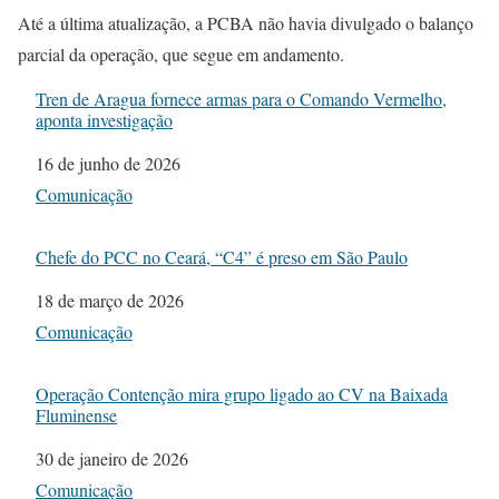
Até a última atualização, a PCBA não havia divulgado o balanço
parcial da operação, que segue em andamento.
Tren de Aragua fornece armas para o Comando Vermelho,
aponta investigação
Data
16 de junho de 2026
Em relação a
Comunicação
Chefe do PCC no Ceará, “C4” é preso em São Paulo
Data
18 de março de 2026
Em relação a
Comunicação
Operação Contenção mira grupo ligado ao CV na Baixada
Fluminense
Data
30 de janeiro de 2026
Em relação a
Comunicação