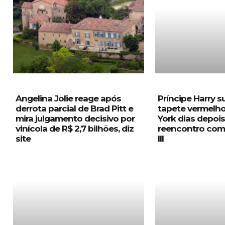
Angelina Jolie reage após
Príncipe Harry 
derrota parcial de Brad Pitt e
tapete vermelh
mira julgamento decisivo por
York dias depoi
vinícola de R$ 2,7 bilhões, diz
reencontro com 
site
III