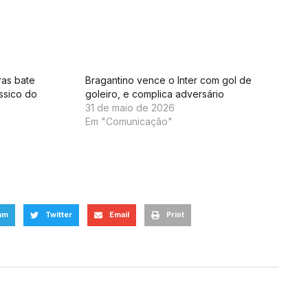
ras bate
Bragantino vence o Inter com gol de
ssico do
goleiro, e complica adversário
31 de maio de 2026
Em "Comunicação"
am
Twitter
Email
Print