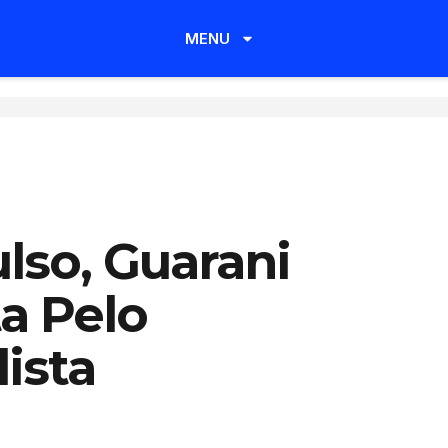
ra, Netflix
MENU
 Homem Em
eja
ix escolheu uma forma inusitada de promover o
 e Greta Lee, 43, "A Última Casa": "prender" um
lso, Guarani
a Pelo
ista