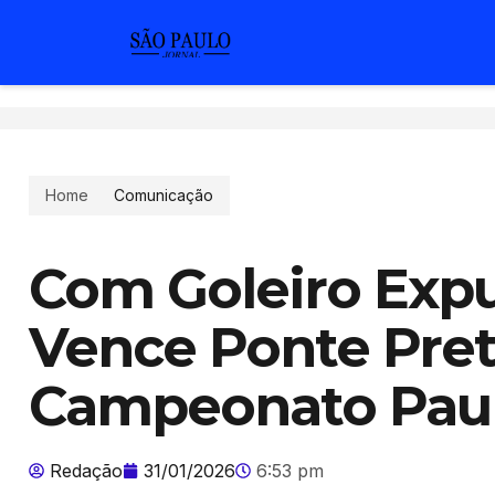
Wagner Mou
“prende”
Outdoor; V
A plataforma de streaming Netfl
Home
Comunicação
novo filme de Wagner Moura, 50,
homem em um
Com Goleiro Expu
Vence Ponte Pret
Campeonato Paul
Redação
31/01/2026
6:53 pm