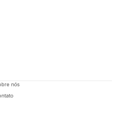
obre nós
ontato