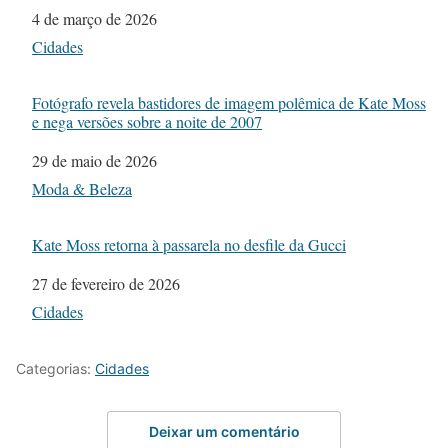
Data
4 de março de 2026
Em relação a
Cidades
Fotógrafo revela bastidores de imagem polêmica de Kate Moss
e nega versões sobre a noite de 2007
Data
29 de maio de 2026
Em relação a
Moda & Beleza
Kate Moss retorna à passarela no desfile da Gucci
Data
27 de fevereiro de 2026
Em relação a
Cidades
Categorias:
Cidades
Deixar um comentário