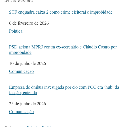
seus adversários.
STF enquadra caixa 2 como crime eleitoral e improbidade
Data
6 de fevereiro de 2026
Em relação a
Política
PSD aciona MPRJ contra ex-secretário e Cláudio Castro por
improbidade
Data
10 de junho de 2026
Em relação a
Comunicação
Empresa de ônibus investigada por elo com PCC era ‘hub’ da
facção; entenda
Data
25 de junho de 2026
Em relação a
Comunicação